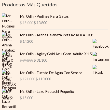
Productos Más Queridos
O
C
Mr. Odin - Pudines Para Gatos
r
u
$
15.000
$
13.800
i
r
g
r
i
e
Mr. Odin - Arena Calabaza Pets Rosa X 4.5 Kg
n
n
$
14.200
a
t
l
p
O
C
Mr. Odin - Agility Gold Azul Gran. Adulto X 1.5 Kg
p
r
r
u
$
34.200
$
31.100
r
i
i
r
i
c
g
r
O
C
c
e
i
e
Mr. Odin - Fuente De Agua Con Sensor
r
u
e
i
n
n
$
121.000
$
110.000
i
r
w
s
a
t
g
r
a
:
l
p
i
e
s
$
Mr. Odin - Lazo Retractil Pequeño
p
r
n
n
:
$
15.000
r
i
a
t
$
1
i
c
l
p
3
c
e