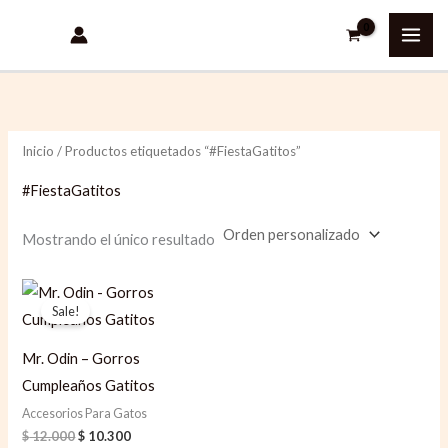
Ir
al
contenido
Inicio
/ Productos etiquetados “#FiestaGatitos”
#FiestaGatitos
Mostrando el único resultado
Original
Current
price
price
Sale!
was:
is:
$ 12.000.
$ 10.300.
Mr. Odin – Gorros
Cumpleaños Gatitos
Accesorios Para Gatos
$
12.000
$
10.300