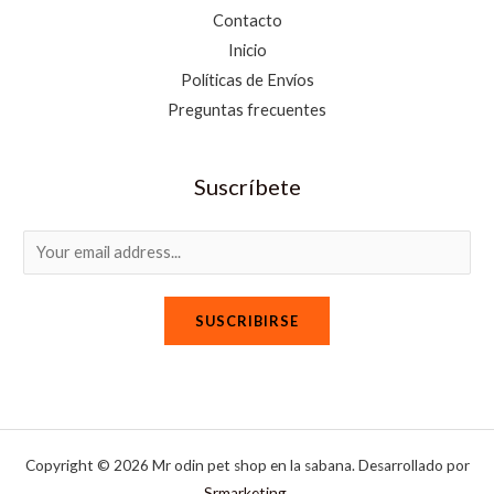
Contacto
Inicio
Políticas de Envíos
Preguntas frecuentes
Suscríbete
E
m
a
SUSCRIBIRSE
i
l
*
Copyright © 2026 Mr odin pet shop en la sabana. Desarrollado por
Srmarketing
.