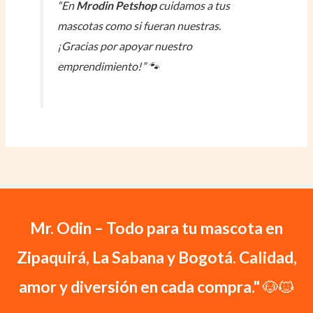
“En
Mrodin Petshop
cuidamos a tus
mascotas como si fueran nuestras.
¡Gracias por apoyar nuestro
emprendimiento!”
🐾
Mr. Odin – Todo para tu mascota en
Zipaquirá, La Sabana y Bogotá. Calidad,
amor y diversión en cada compra."
🐶🐱