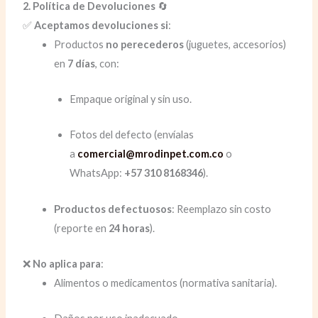
2. Política de Devoluciones
🔄
✅
Aceptamos devoluciones si
:
Productos
no perecederos
(juguetes, accesorios)
en
7 días
, con:
Empaque original y sin uso.
Fotos del defecto (envíalas
a
comercial@mrodinpet.com.co
o
WhatsApp:
+57 310 8168346
).
Productos defectuosos
: Reemplazo sin costo
(reporte en
24 horas
).
❌
No aplica para
:
Alimentos o medicamentos (normativa sanitaria).