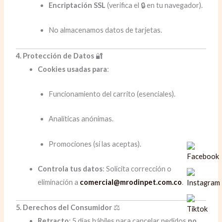
Encriptación SSL
(verifica el 🔒 en tu navegador).
No almacenamos datos de tarjetas.
4. Protección de Datos
🔐
Cookies usadas para
:
Funcionamiento del carrito (esenciales).
Analíticas anónimas.
Promociones (si las aceptas).
Controla tus datos
: Solicita corrección o
eliminación a
comercial@mrodinpet.com.co
.
5. Derechos del Consumidor
⚖️
Retracto
: 5 días hábiles para cancelar pedidos
no