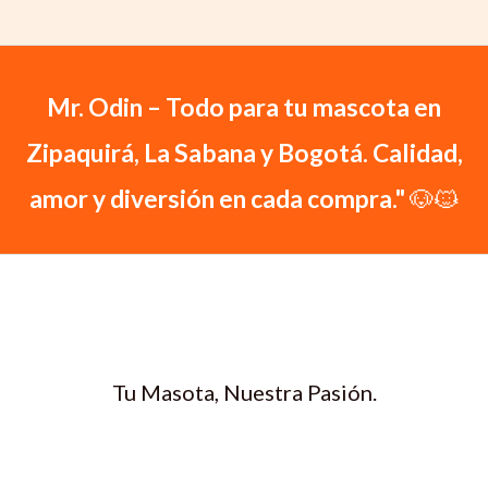
Mr. Odin – Todo para tu mascota en
Zipaquirá, La Sabana y Bogotá. Calidad,
amor y diversión en cada compra."
🐶🐱
Tu Masota, Nuestra Pasión.