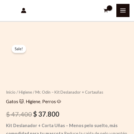
Ir
al
contenido
Quantity
Original
Current
Sale!
price
price
was:
is:
$ 47.400.
$ 37.800.
Inicio
/
Higiene
/ Mr. Odin – Kit Deslanador + Cortauñas
Gatos 🐱
,
Higiene
,
Perros 🐶
$
47.400
$
37.800
Kit Deslanador + Corta Uñas – Menos pelo suelto, más
comodidad para tu mascota
Reduce la caída de pelo y mantén