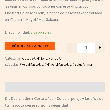
las uñas en óptimas condiciones con este kit práctico.
Encuéntralo en
Mr. Odin
, la tienda de mascotas especializada
en Zipaquirá, Bogotá y La Sabana.
Disponibilidad:
2 disponibles
AÑADIR AL CARRITO
-
+
Categorías:
Gatos 🐱
,
Higiene
,
Perros 🐶
Etiquetas:
#AseoMascotas
,
#HigieneMascotas
,
#SaludAnimal
Descripción
Kit Deslanador + Corta Uñas – Cuida el pelaje y las uñas de
tu mascota con precisión y seguridad