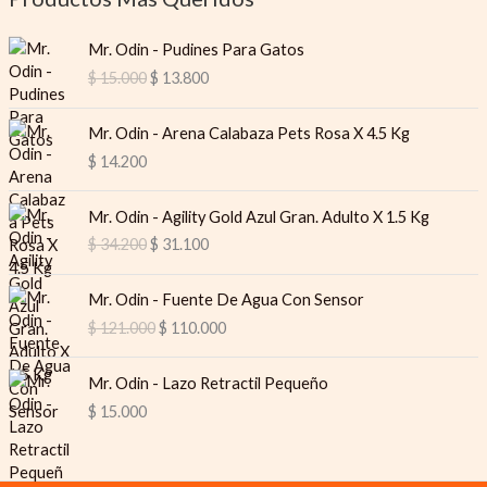
O
C
Mr. Odin - Pudines Para Gatos
r
u
$
15.000
$
13.800
i
r
g
r
i
e
Mr. Odin - Arena Calabaza Pets Rosa X 4.5 Kg
n
n
$
14.200
a
t
l
p
O
C
Mr. Odin - Agility Gold Azul Gran. Adulto X 1.5 Kg
p
r
r
u
$
34.200
$
31.100
r
i
i
r
i
c
g
r
O
C
c
e
i
e
Mr. Odin - Fuente De Agua Con Sensor
r
u
e
i
n
n
$
121.000
$
110.000
i
r
w
s
a
t
g
r
a
:
l
p
i
e
s
$
Mr. Odin - Lazo Retractil Pequeño
p
r
n
n
:
$
15.000
r
i
a
t
$
1
i
c
l
p
3
c
e
p
r
1
.
e
i