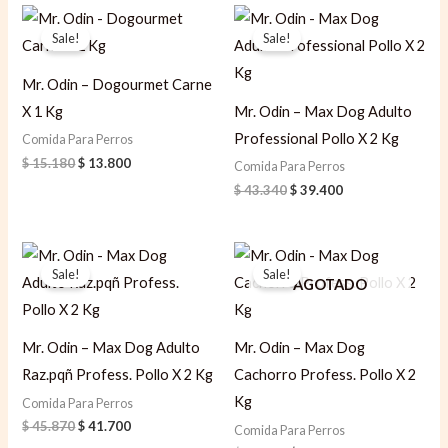
Original
Current
Original
Current
price
price
price
price
Sale!
Sale!
was:
is:
was:
is:
$ 15.180.
$ 13.800.
$ 43.340.
$ 39.400.
Mr. Odin – Dogourmet Carne
X 1 Kg
Mr. Odin – Max Dog Adulto
Professional Pollo X 2 Kg
Comida Para Perros
$
15.180
$
13.800
Comida Para Perros
$
43.340
$
39.400
Original
Current
Original
Current
price
price
price
price
Sale!
Sale!
was:
is:
was:
is:
AGOTADO
$ 45.870.
$ 41.700.
$ 48.400.
$ 44.000.
Mr. Odin – Max Dog Adulto
Mr. Odin – Max Dog
Raz.pqñ Profess. Pollo X 2 Kg
Cachorro Profess. Pollo X 2
Kg
Comida Para Perros
$
45.870
$
41.700
Comida Para Perros