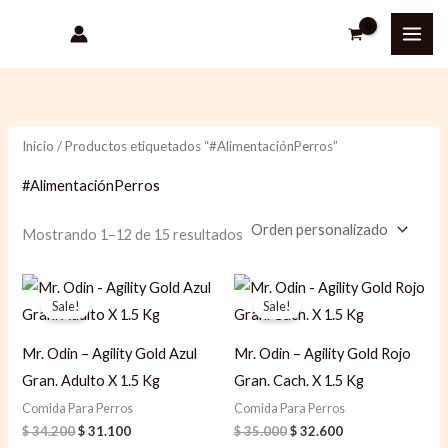
Ir
P
P
al
r
r
contenido
e
e
c
c
i
i
Inicio
/ Productos etiquetados “#AlimentaciónPerros”
o
o
#AlimentaciónPerros
m
m
í
á
Mostrando 1–12 de 15 resultados
n
x
Original
Current
Original
Current
i
i
price
price
price
price
Sale!
Sale!
m
m
was:
is:
was:
is:
$ 34.200.
$ 31.100.
$ 35.000.
$ 32.600.
o
o
Mr. Odin – Agility Gold Azul
Mr. Odin – Agility Gold Rojo
Gran. Adulto X 1.5 Kg
Gran. Cach. X 1.5 Kg
Comida Para Perros
Comida Para Perros
$
34.200
$
31.100
$
35.000
$
32.600