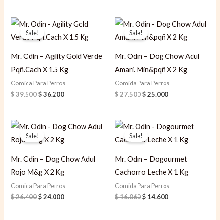
Original
Current
Original
Current
price
price
price
price
Sale!
Sale!
was:
is:
was:
is:
$ 39.500.
$ 36.200.
$ 27.500.
$ 25.000.
Mr. Odin – Agility Gold Verde
Mr. Odin – Dog Chow Adul
Pqñ.Cach X 1.5 Kg
Amari. Min&pqñ X 2 Kg
Comida Para Perros
Comida Para Perros
$
39.500
$
36.200
$
27.500
$
25.000
Original
Current
Original
Current
price
price
price
price
Sale!
Sale!
was:
is:
was:
is:
$ 26.400.
$ 24.000.
$ 16.060.
$ 14.600.
Mr. Odin – Dog Chow Adul
Mr. Odin – Dogourmet
Rojo M&g X 2 Kg
Cachorro Leche X 1 Kg
Comida Para Perros
Comida Para Perros
$
26.400
$
24.000
$
16.060
$
14.600