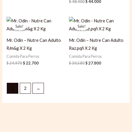
$
48.400
$
44.000
Original
Current
Original
Current
price
price
price
price
Sale!
Sale!
was:
is:
was:
is:
$ 24.970.
$ 22.700.
$ 30.580.
$ 27.800.
Mr. Odin – Nutre Can Adulto
Mr. Odin – Nutre Can Adulto
R/m&g X 2 Kg
Raz.pqñ X 2 Kg
Comida Para Perros
Comida Para Perros
$
24.970
$
22.700
$
30.580
$
27.800
1
2
→