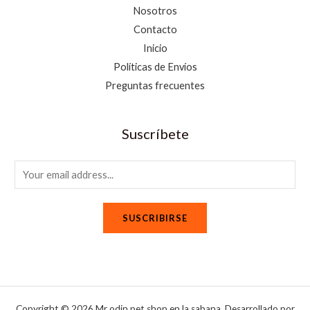
Nosotros
Contacto
Inicio
Políticas de Envíos
Preguntas frecuentes
Suscríbete
E
m
a
SUSCRIBIRSE
i
l
*
Copyright © 2026 Mr odin pet shop en la sabana. Desarrollado por