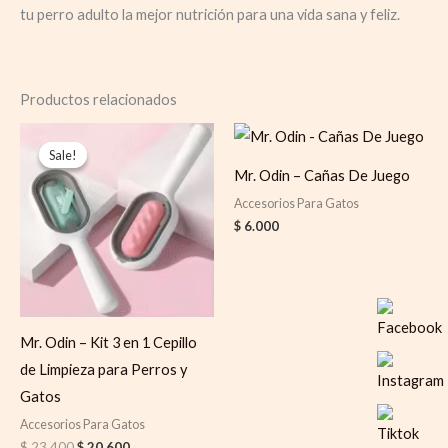
tu perro adulto la mejor nutrición para una vida sana y feliz.
Productos relacionados
Original
Current
price
price
Sale!
Sale!
was:
is:
Mr. Odin – Cañas De Juego
$ 23.400.
$ 20.600.
Accesorios Para Gatos
$
6.000
Mr. Odin – Kit 3 en 1 Cepillo
de Limpieza para Perros y
Gatos
Accesorios Para Gatos
$
23.400
$
20.600