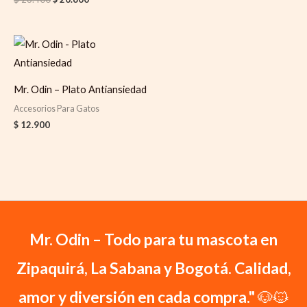
Mr. Odin – Plato Antiansiedad
Accesorios Para Gatos
$
12.900
Mr. Odin – Todo para tu mascota en
Zipaquirá, La Sabana y Bogotá. Calidad,
amor y diversión en cada compra."
🐶🐱