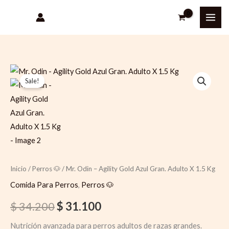
Ir
al
contenido
Quantity
Original
Current
Sale!
price
price
was:
is:
$ 34.200.
$ 31.100.
Inicio
/
Perros 🐶
/ Mr. Odin – Agility Gold Azul Gran. Adulto X 1.5 Kg
Comida Para Perros
,
Perros 🐶
$
34.200
$
31.100
Nutrición avanzada para perros adultos de razas grandes.