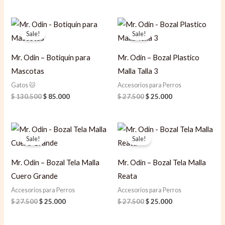
Original
Current
Original
Current
price
price
price
price
Sale!
Sale!
was:
is:
was:
is:
$ 130.500.
$ 85.000.
$ 27.500.
$ 25.000.
Mr. Odin – Botiquín para
Mr. Odin – Bozal Plastico
Mascotas
Malla Talla 3
Gatos 🐱
Accesorios para Perros
$
130.500
$
85.000
$
27.500
$
25.000
Original
Current
Original
Current
price
price
price
price
Sale!
Sale!
was:
is:
was:
is:
$ 27.500.
$ 25.000.
$ 27.500.
$ 25.000.
Mr. Odin – Bozal Tela Malla
Mr. Odin – Bozal Tela Malla
Cuero Grande
Reata
Accesorios para Perros
Accesorios para Perros
$
27.500
$
25.000
$
27.500
$
25.000