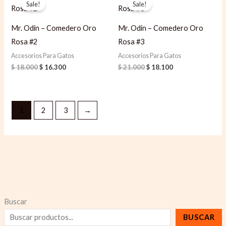
Sale!
Sale!
was:
is:
was:
is:
$ 18.000.
$ 16.300.
$ 21.000.
$ 18.100.
Mr. Odin – Comedero Oro
Mr. Odin – Comedero Oro
Rosa #2
Rosa #3
Accesorios Para Gatos
Accesorios Para Gatos
$
18.000
$
16.300
$
21.000
$
18.100
1
2
3
→
Buscar
BUSCAR