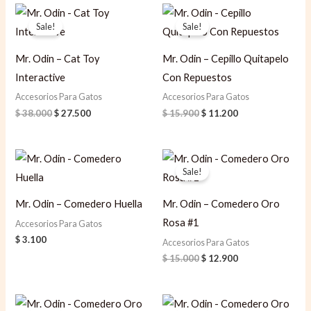
Original
Current
Original
Current
price
price
price
price
Sale!
Sale!
was:
is:
was:
is:
$ 38.000.
$ 27.500.
$ 15.900.
$ 11.200.
Mr. Odin – Cat Toy
Mr. Odin – Cepillo Quitapelo
Interactive
Con Repuestos
Accesorios Para Gatos
Accesorios Para Gatos
$
38.000
$
27.500
$
15.900
$
11.200
Original
Current
price
price
Sale!
was:
is:
$ 15.000.
$ 12.900.
Mr. Odin – Comedero Huella
Mr. Odin – Comedero Oro
Rosa #1
Accesorios Para Gatos
$
3.100
Accesorios Para Gatos
$
15.000
$
12.900
Original
Current
Original
Current
price
price
price
price