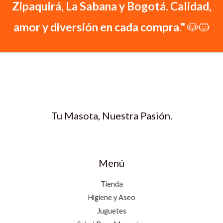
Zipaquirá, La Sabana y Bogotá. Calidad,
w
s
0
$
3
a
:
.
1
amor y diversión en cada compra."
🐶🐱
s
$
3
.
:
4
1
$
1
.
0
1
2
0
1
0
0
.
2
.
0
1
0
.
.
0
0
0
Tu Masota, Nuestra Pasión.
0
.
0
.
Menú
Tienda
Higiene y Aseo
Juguetes