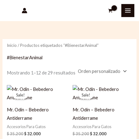
Ir
P
P
al
r
r
contenido
e
e
c
c
i
i
Inicio
/ Productos etiquetados “#BienestarAnimal”
o
o
#BienestarAnimal
m
m
í
á
Mostrando 1–12 de 29 resultados
n
x
Original
Current
Original
Current
i
i
price
price
price
price
Sale!
Sale!
m
m
was:
is:
was:
is:
$ 35.200.
$ 32.000.
$ 35.200.
$ 32.000.
o
o
Mr. Odin – Bebedero
Mr. Odin – Bebedero
Antiderrame
Antiderrame
Accesorios Para Gatos
Accesorios Para Gatos
$
35.200
$
32.000
$
35.200
$
32.000