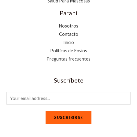
Salud Para Mascotas
Para ti
Nosotros
Contacto
Inicio
Políticas de Envíos
Preguntas frecuentes
Suscríbete
E
m
a
SUSCRIBIRSE
i
l