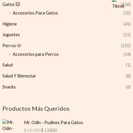
Gatos 🐱
(106)
Accesorios Para Gatos
(35)
Higiene
(41)
Juguetes
(15)
Perros 🐶
(105)
Accesorios para Perros
(34)
Salud
(1)
Salud Y Bienestar
(8)
Snacks
(6)
Productos Más Queridos
O
C
Mr. Odin - Pudines Para Gatos
r
u
$
15.000
$
13.800
i
r