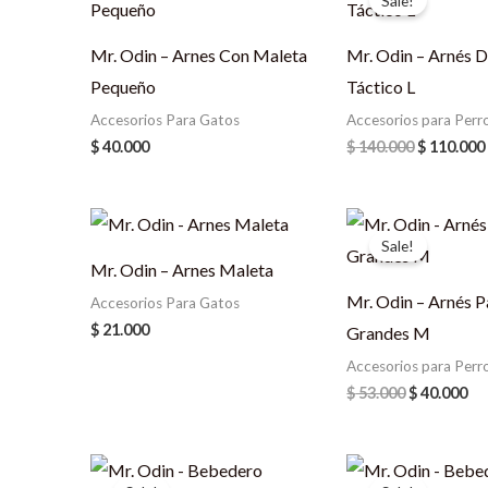
Sale!
was:
$ 140.000.
Mr. Odin – Arnes Con Maleta
Mr. Odin – Arnés D
Pequeño
Táctico L
Accesorios Para Gatos
Accesorios para Perr
$
40.000
$
140.000
$
110.000
Original
Cu
price
pr
Sale!
was:
is:
Mr. Odin – Arnes Maleta
$ 53.000.
$ 4
Mr. Odin – Arnés P
Accesorios Para Gatos
$
21.000
Grandes M
Accesorios para Perr
$
53.000
$
40.000
Original
Current
Original
Cu
price
price
price
pr