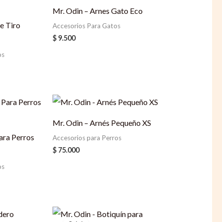
is:
Mr. Odin – Arnes Gato Eco
$ 110.000.
e Tiro
Accesorios Para Gatos
$
9.500
os
rrent
ice
Mr. Odin – Arnés Pequeño XS
0.000.
ara Perros
Accesorios para Perros
$
75.000
os
rrent
Original
Current
ice
price
price