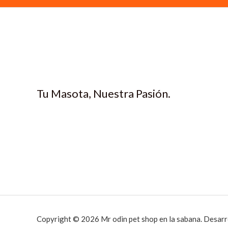
1
a
:
3
.
s
$
4
1
:
.
0
$
1
2
0
1
0
.
1
0
0
2
.
.
Tu Masota, Nuestra Pasión.
1
0
.
0
0
0
0
.
0
.
Copyright © 2026 Mr odin pet shop en la sabana. Desarr