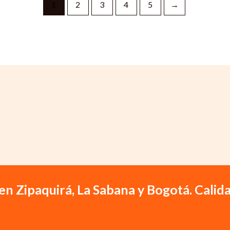
1
2
3
4
5
→
en Zipaquirá, La Sabana y Bogotá. Calida