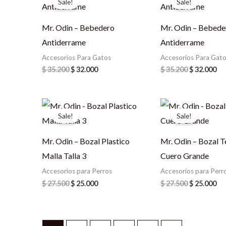
Sale!
Sale!
was:
is:
was:
is:
$ 35.200.
$ 32.000.
$ 35.200.
$ 3
Mr. Odin – Bebedero
Mr. Odin – Bebede
Antiderrame
Antiderrame
Accesorios Para Gatos
Accesorios Para Gat
$
35.200
$
32.000
$
35.200
$
32.000
Original
Current
Original
Cu
price
price
price
pr
Sale!
Sale!
was:
is:
was:
is:
$ 27.500.
$ 25.000.
$ 27.500.
$ 2
Mr. Odin – Bozal Plastico
Mr. Odin – Bozal T
Malla Talla 3
Cuero Grande
Accesorios para Perros
Accesorios para Perr
$
27.500
$
25.000
$
27.500
$
25.000