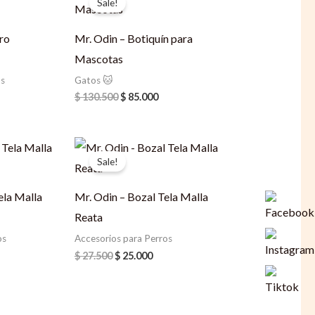
Sale!
was:
is:
2.000.
$ 130.500.
$ 85.000.
ro
Mr. Odin – Botiquín para
Mascotas
os
Gatos 🐱
$
130.500
$
85.000
rrent
Original
Current
ice
price
price
Sale!
was:
is:
5.000.
$ 27.500.
$ 25.000.
ela Malla
Mr. Odin – Bozal Tela Malla
Reata
os
Accesorios para Perros
$
27.500
$
25.000