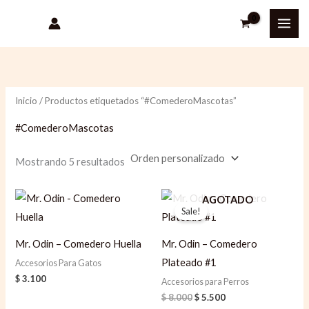
Ir
P
P
al
r
r
contenido
e
e
c
c
i
i
Inicio
/ Productos etiquetados “#ComederoMascotas”
o
o
#ComederoMascotas
m
m
í
á
Mostrando 5 resultados
n
x
Original
Current
i
i
AGOTADO
price
price
Sale!
m
m
was:
is:
$ 8.000.
$ 5.500.
o
o
Mr. Odin – Comedero Huella
Mr. Odin – Comedero
Plateado #1
Accesorios Para Gatos
$
3.100
Accesorios para Perros
$
8.000
$
5.500