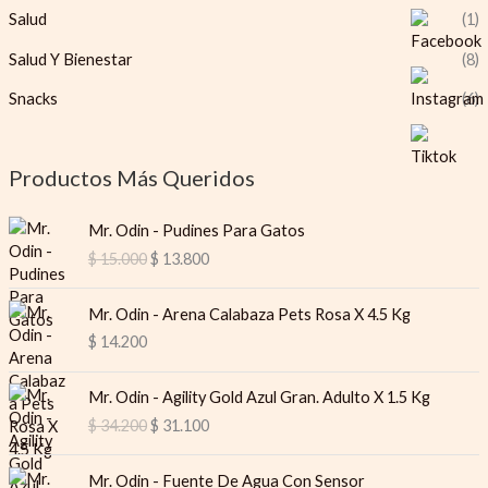
Salud
(1)
Salud Y Bienestar
(8)
Snacks
(6)
Productos Más Queridos
O
C
Mr. Odin - Pudines Para Gatos
r
u
$
15.000
$
13.800
i
r
g
r
i
e
Mr. Odin - Arena Calabaza Pets Rosa X 4.5 Kg
n
n
$
14.200
a
t
l
p
O
C
Mr. Odin - Agility Gold Azul Gran. Adulto X 1.5 Kg
p
r
r
u
$
34.200
$
31.100
r
i
i
r
i
c
g
r
O
C
c
e
i
e
Mr. Odin - Fuente De Agua Con Sensor