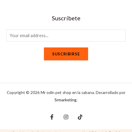
Suscríbete
E
m
a
SUSCRIBIRSE
i
l
*
Copyright © 2026 Mr odin pet shop en la sabana. Desarrollado por
Srmarketing
.