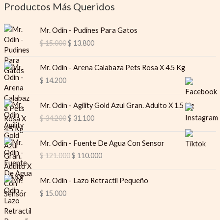
Productos Más Queridos
O
C
Mr. Odin - Pudines Para Gatos
r
u
$
15.000
$
13.800
i
r
g
r
i
e
Mr. Odin - Arena Calabaza Pets Rosa X 4.5 Kg
n
n
$
14.200
a
t
l
p
O
C
Mr. Odin - Agility Gold Azul Gran. Adulto X 1.5 Kg
p
r
r
u
$
34.200
$
31.100
r
i
i
r
i
c
g
r
O
C
c
e
i
e
Mr. Odin - Fuente De Agua Con Sensor
r
u
e
i
n
n
$
121.000
$
110.000
i
r
w
s
a
t
g
r
a
:
l
p
i
e
s
$
Mr. Odin - Lazo Retractil Pequeño
p
r
n
n
:
$
15.000
r
i
a
t
$
1
i
c
l
p
3
c
e