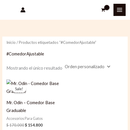
Ir
al
contenido
Inicio
/ Productos etiquetados “#ComedorAjustable”
#ComedorAjustable
Mostrando el único resultado
Original
Current
price
price
Sale!
was:
is:
$ 170.000.
$ 154.800.
Mr. Odin – Comedor Base
Graduable
Accesorios Para Gatos
$
170.000
$
154.800