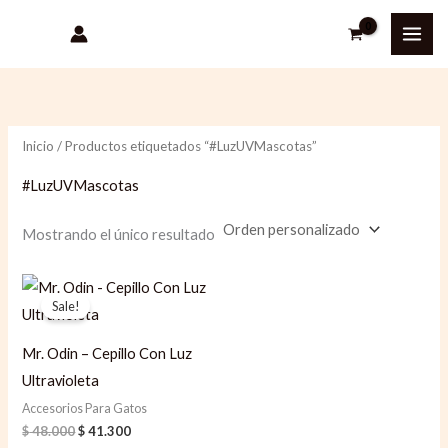
Ir
al
contenido
Inicio
/ Productos etiquetados “#LuzUVMascotas”
#LuzUVMascotas
Mostrando el único resultado
Original
Current
price
price
Sale!
was:
is:
$ 48.000.
$ 41.300.
Mr. Odin – Cepillo Con Luz
Ultravioleta
Accesorios Para Gatos
$
48.000
$
41.300