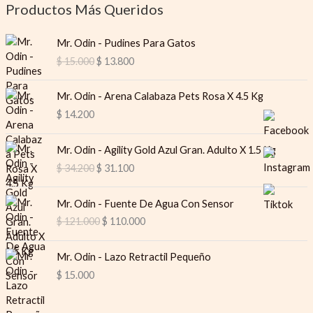
Productos Más Queridos
O
C
Mr. Odin - Pudines Para Gatos
r
u
$
15.000
$
13.800
i
r
g
r
i
e
Mr. Odin - Arena Calabaza Pets Rosa X 4.5 Kg
n
n
$
14.200
a
t
l
p
O
C
Mr. Odin - Agility Gold Azul Gran. Adulto X 1.5 Kg
p
r
r
u
$
34.200
$
31.100
r
i
i
r
i
c
g
r
O
C
c
e
i
e
Mr. Odin - Fuente De Agua Con Sensor
r
u
e
i
n
n
$
121.000
$
110.000
i
r
w
s
a
t
g
r
a
:
l
p
i
e
s
$
Mr. Odin - Lazo Retractil Pequeño
p
r
n
n
:
$
15.000
r
i
a
t
$
1
i
c
l
p
3
c
e