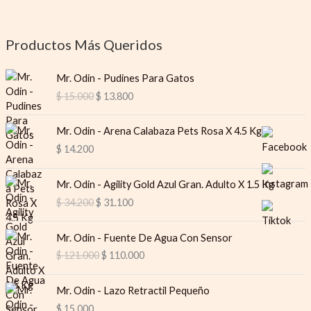
Productos Más Queridos
O
C
Mr. Odin - Pudines Para Gatos
r
u
$
15.000
$
13.800
i
r
g
r
i
e
Mr. Odin - Arena Calabaza Pets Rosa X 4.5 Kg
n
n
$
14.200
a
t
l
p
O
C
Mr. Odin - Agility Gold Azul Gran. Adulto X 1.5 Kg
p
r
r
u
$
34.200
$
31.100
r
i
i
r
i
c
g
r
O
C
c
e
i
e
Mr. Odin - Fuente De Agua Con Sensor
r
u
e
i
n
n
$
121.000
$
110.000
i
r
w
s
a
t
g
r
a
:
l
p
i
e
s
$
Mr. Odin - Lazo Retractil Pequeño
p
r
n
n
:
$
15.000
r
i