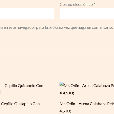
Correo electrónico
*
eb en este navegador para la próxima vez que haga un comentario.
iginal
Current
ice
price
s:
is:
15.900.
$ 11.200.
 Cepillo Quitapelo Con
Mr. Odin – Arena Calabaza Pet
s
4.5 Kg