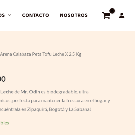
OS
CONTACTO
NOSOTROS
 Arena Calabaza Pets Tofu Leche X 2.5 Kg
l
Current
price
00
is:
 Leche
de
Mr. Odin
es biodegradable, ultra
0.
$ 27.600.
icos, perfecta para mantener la frescura en el hogar y
Encuéntrala en Zipaquirá, Bogotá y La Sabana!
ibles