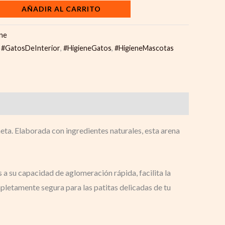
AÑADIR AL CARRITO
ene
,
#GatosDeInterior
,
#HigieneGatos
,
#HigieneMascotas
neta. Elaborada con ingredientes naturales, esta arena
s a su capacidad de aglomeración rápida, facilita la
pletamente segura para las patitas delicadas de tu