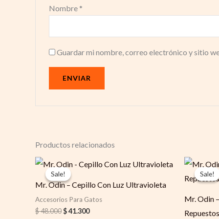
Nombre
*
Guardar mi nombre, correo electrónico y sitio w
Productos relacionados
Original
Current
Or
price
price
pr
Sale!
Sale!
Sale!
Sale!
was:
is:
wa
Mr. Odin – Cepillo Con Luz Ultravioleta
$ 48.000.
$ 41.300.
$ 
Mr. Odin –
Accesorios Para Gatos
$
48.000
$
41.300
Repuesto