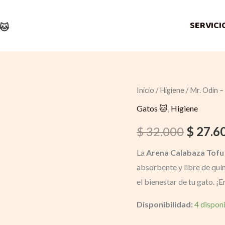
SERVICI
🐱
Inicio
/
Higiene
Quantity
/ Mr. Odin –
Origina
Gatos 🐱
,
Higiene
price
$
32.000
$
27.6
was:
La
Arena Calabaza Tofu
$ 32.00
absorbente y libre de quím
el bienestar de tu gato. ¡
Disponibilidad:
4 dispon