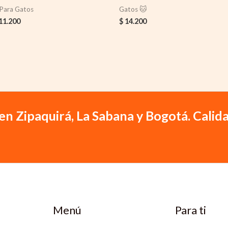
 Para Gatos
Gatos 🐱
11.200
$
14.200
en Zipaquirá, La Sabana y Bogotá. Calida
Menú
Para ti