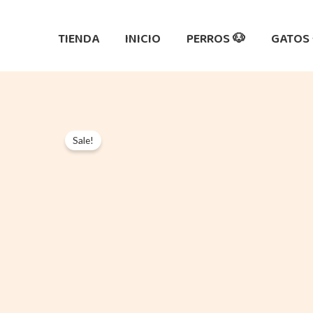
Ir
al
TIENDA
INICIO
PERROS 🐶
GATOS 
contenido
Sale!