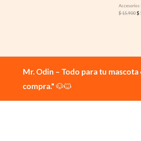
Accesorios
$
15.900
$
Mr. Odin – Todo para tu mascota 
compra."
🐶🐱