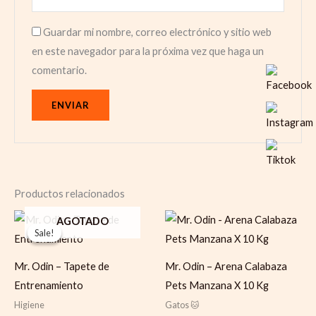
Guardar mi nombre, correo electrónico y sitio web
en este navegador para la próxima vez que haga un
comentario.
Productos relacionados
Original
Current
AGOTADO
price
price
Sale!
Sale!
was:
is:
$ 25.800.
$ 20.000.
Mr. Odin – Tapete de
Mr. Odin – Arena Calabaza
Entrenamiento
Pets Manzana X 10 Kg
Higiene
Gatos 🐱