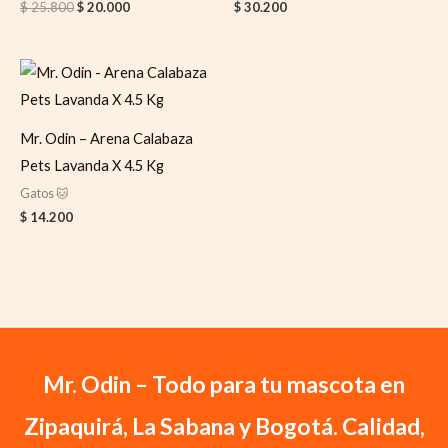
$
25.800
$
20.000
$
30.200
Mr. Odin – Arena Calabaza
Pets Lavanda X 4.5 Kg
Gatos 🐱
$
14.200
Mr. Odin – Todo para tu mascota en
Zipaquirá, La Sabana y Bogotá. Calidad,