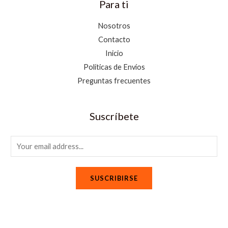
Para ti
Nosotros
Contacto
Inicio
Políticas de Envíos
Preguntas frecuentes
Suscríbete
E
m
a
SUSCRIBIRSE
i
l
*