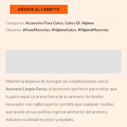
AÑADIR AL CARRITO
Categorías:
Accesorios Para Gatos
,
Gatos 🐱
,
Higiene
Etiquetas:
#AseoMascotas
,
#HigieneGatos
,
#HigieneMascotas
Descripción
Valoraciones (0)
Mantén la limpieza de tu hogar sin complicaciones con la
Arenera Limpia Patas
, el accesorio perfecto para evitar que
tu gato esparza arena fuera de su arenero. Su diseño
innovador con rejilla superior permite que cualquier residuo
que quede en sus patitas regrese al interior del arenero,
evitando suciedad en pisos y muebles.