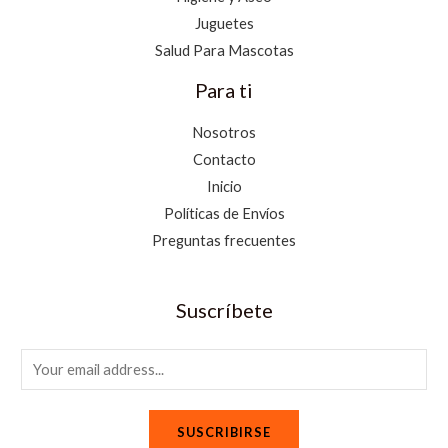
Juguetes
Salud Para Mascotas
Para ti
Nosotros
Contacto
Inicio
Políticas de Envíos
Preguntas frecuentes
Suscríbete
E
m
a
SUSCRIBIRSE
i