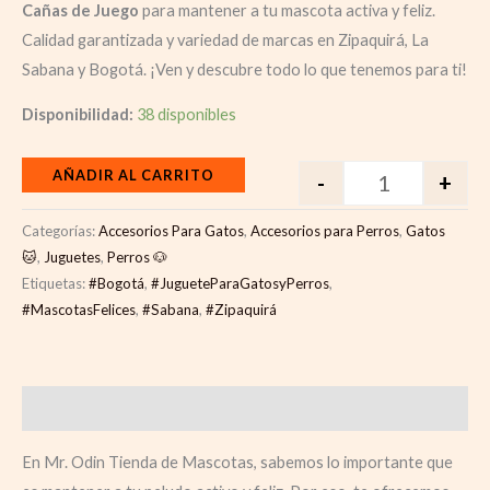
Cañas de Juego
para mantener a tu mascota activa y feliz.
Calidad garantizada y variedad de marcas en Zipaquirá, La
Sabana y Bogotá. ¡Ven y descubre todo lo que tenemos para ti!
Disponibilidad:
38 disponibles
AÑADIR AL CARRITO
-
+
Categorías:
Accesorios Para Gatos
,
Accesorios para Perros
,
Gatos
🐱
,
Juguetes
,
Perros 🐶
Etiquetas:
#Bogotá
,
#JugueteParaGatosyPerros
,
#MascotasFelices
,
#Sabana
,
#Zipaquirá
Descripción
En Mr. Odin Tienda de Mascotas, sabemos lo importante que