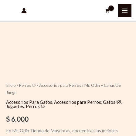
Ir
al
contenido
Quantity
Inicio
/
Perros 🐶
/
Accesorios para Perros
/ Mr. Odin – Cañas De
Juego
Accesorios Para Gatos
,
Accesorios para Perros
,
Gatos 🐱
,
Juguetes
,
Perros 🐶
$
6.000
En Mr. Odin Tienda de Mascotas, encuentras las mejores