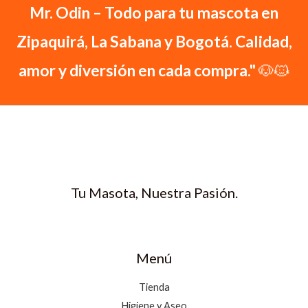
Mr. Odin – Todo para tu mascota en
Zipaquirá, La Sabana y Bogotá. Calidad,
amor y diversión en cada compra."
🐶🐱
Tu Masota, Nuestra Pasión.
Menú
Tienda
Higiene y Aseo