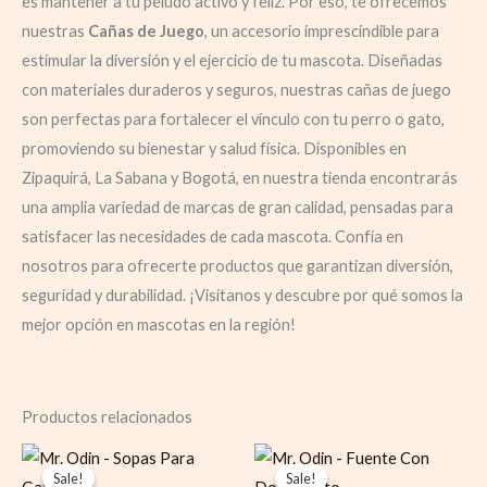
es mantener a tu peludo activo y feliz. Por eso, te ofrecemos
nuestras
Cañas de Juego
, un accesorio imprescindible para
estimular la diversión y el ejercicio de tu mascota. Diseñadas
con materiales duraderos y seguros, nuestras cañas de juego
son perfectas para fortalecer el vínculo con tu perro o gato,
promoviendo su bienestar y salud física. Disponibles en
Zipaquirá, La Sabana y Bogotá, en nuestra tienda encontrarás
una amplia variedad de marcas de gran calidad, pensadas para
satisfacer las necesidades de cada mascota. Confía en
nosotros para ofrecerte productos que garantizan diversión,
seguridad y durabilidad. ¡Visítanos y descubre por qué somos la
mejor opción en mascotas en la región!
Productos relacionados
Original
Current
Original
Current
price
price
price
price
Sale!
Sale!
Sale!
Sale!