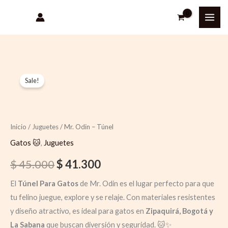
Ir
al
contenido
Quantity
Original
Current
Sale!
price
price
was:
is:
Inicio
/
Juguetes
/ Mr. Odin – Túnel
$ 45.000.
$ 41.300.
Gatos 🐱
,
Juguetes
$
45.000
$
41.300
El
Túnel Para Gatos
de Mr. Odin es el lugar perfecto para que
tu felino juegue, explore y se relaje. Con materiales resistentes
y diseño atractivo, es ideal para gatos en
Zipaquirá, Bogotá y
La Sabana
que buscan diversión y seguridad. 🐱✨