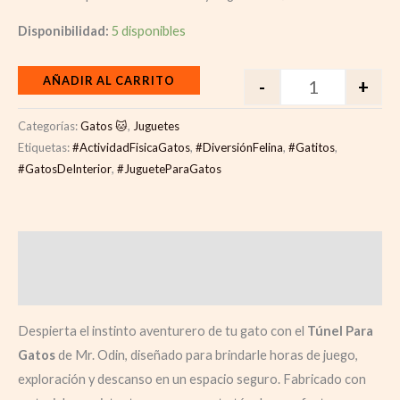
Disponibilidad:
5 disponibles
AÑADIR AL CARRITO
-
+
Categorías:
Gatos 🐱
,
Juguetes
Etiquetas:
#ActividadFisicaGatos
,
#DiversiónFelina
,
#Gatitos
,
#GatosDeInterior
,
#JugueteParaGatos
Descripción
Valoraciones (0)
Despierta el instinto aventurero de tu gato con el
Túnel Para
Gatos
de Mr. Odin, diseñado para brindarle horas de juego,
exploración y descanso en un espacio seguro. Fabricado con