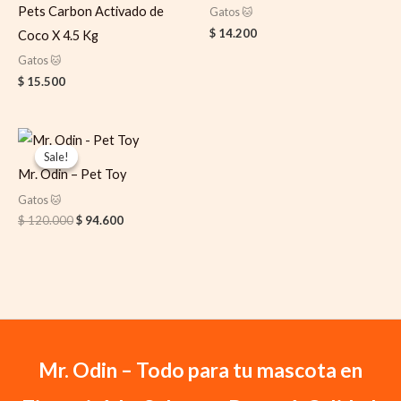
Pets Carbon Activado de
Gatos 🐱
$
14.200
Coco X 4.5 Kg
Gatos 🐱
$
15.500
Original
Current
price
price
Sale!
Sale!
was:
is:
Mr. Odin – Pet Toy
$ 120.000.
$ 94.600.
Gatos 🐱
$
120.000
$
94.600
Mr. Odin – Todo para tu mascota en