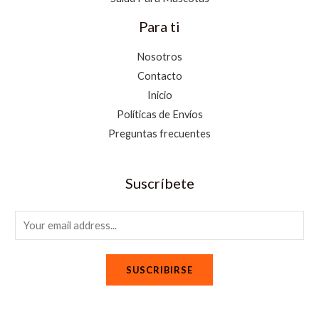
Para ti
Nosotros
Contacto
Inicio
Políticas de Envíos
Preguntas frecuentes
Suscríbete
E
m
a
SUSCRIBIRSE
i
l
*