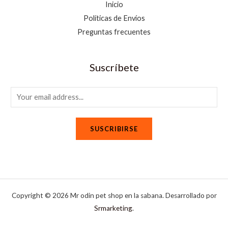
Inicio
Políticas de Envíos
Preguntas frecuentes
Suscríbete
E
m
a
SUSCRIBIRSE
i
l
*
Copyright © 2026 Mr odin pet shop en la sabana. Desarrollado por
Srmarketing
.