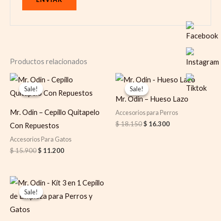
Productos relacionados
Original
Current
Original
Current
price
price
price
price
Sale!
Sale!
Sale!
Sale!
was:
is:
was:
is:
Mr. Odin – Hueso Lazo
$ 15.900.
$ 11.200.
$ 18.150.
$ 16.300.
Mr. Odin – Cepillo Quitapelo
Accesorios para Perros
$
18.150
$
16.300
Con Repuestos
Accesorios Para Gatos
$
15.900
$
11.200
Original
Current
price
price
Sale!
Sale!
was:
is:
$ 23.400.
$ 20.600.