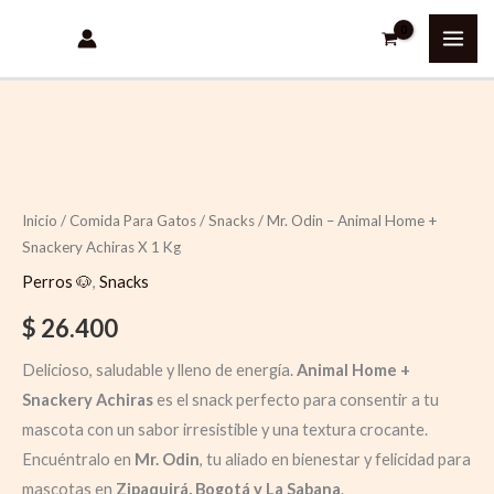
Ir
al
contenido
Inicio
/
Comida Para Gatos
/
Snacks
/ Mr. Odin – Animal Home +
Snackery Achiras X 1 Kg
Perros 🐶
,
Snacks
$
26.400
Delicioso, saludable y lleno de energía.
Animal Home +
Snackery Achiras
es el snack perfecto para consentir a tu
mascota con un sabor irresistible y una textura crocante.
Encuéntralo en
Mr. Odin
, tu aliado en bienestar y felicidad para
mascotas en
Zipaquirá, Bogotá y La Sabana
.