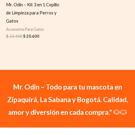
Mr. Odin – Kit 3 en 1 Cepillo
de Limpieza para Perros y
Gatos
Accesorios Para Gatos
$
23.400
$
20.600
Mr. Odin – Todo para tu mascota en
Zipaquirá, La Sabana y Bogotá. Calidad,
amor y diversión en cada compra."
🐶🐱