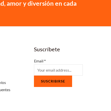
d, amor y diversión en cada
Suscríbete
Email
*
SUSCRIBIRSE
víos
uentes