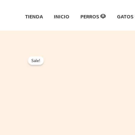
Ir
al
TIENDA
INICIO
PERROS 🐶
GATOS 
contenido
Sale!