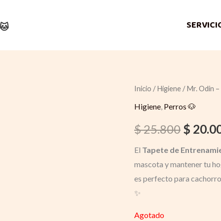
SERVICI
🐱
Inicio
/
Higiene
/ Mr. Odin 
Origina
Higiene
,
Perros 🐶
price
$
25.800
$
20.0
was:
El
Tapete de Entrenami
$ 25.80
mascota y mantener tu hog
es perfecto para cachorro
✨
Agotado