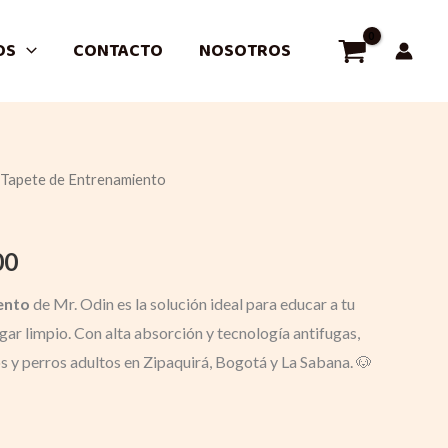
OS
CONTACTO
NOSOTROS
– Tapete de Entrenamiento
l
Current
price
00
is:
ento
de Mr. Odin es la solución ideal para educar a tu
0.
$ 20.000.
ar limpio. Con alta absorción y tecnología antifugas,
s y perros adultos en Zipaquirá, Bogotá y La Sabana. 🐶