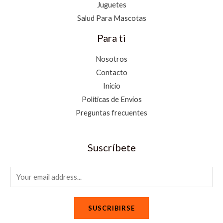
Juguetes
Salud Para Mascotas
Para ti
Nosotros
Contacto
Inicio
Políticas de Envíos
Preguntas frecuentes
Suscríbete
E
m
a
SUSCRIBIRSE
i