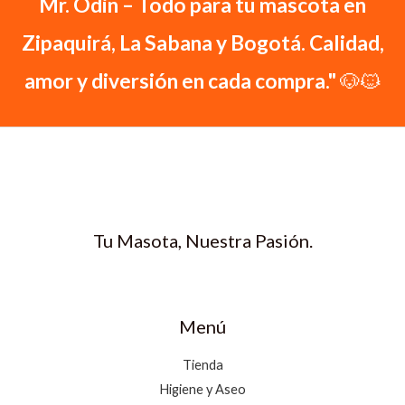
Mr. Odin – Todo para tu mascota en
Zipaquirá, La Sabana y Bogotá. Calidad,
amor y diversión en cada compra."
🐶🐱
Tu Masota, Nuestra Pasión.
Menú
Tienda
Higiene y Aseo