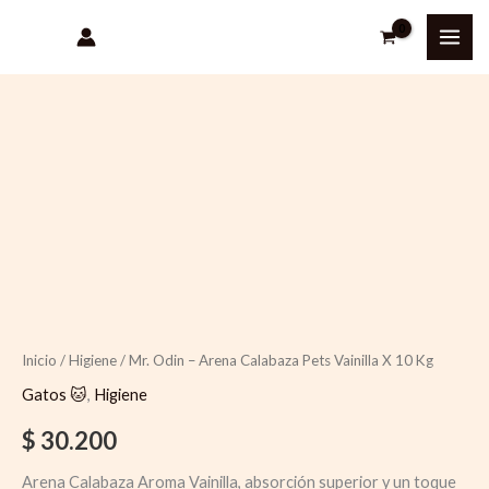
Ir
al
contenido
Quantity
Inicio
/
Higiene
/ Mr. Odin – Arena Calabaza Pets Vainilla X 10 Kg
Gatos 🐱
,
Higiene
$
30.200
Arena Calabaza Aroma Vainilla, absorción superior y un toque