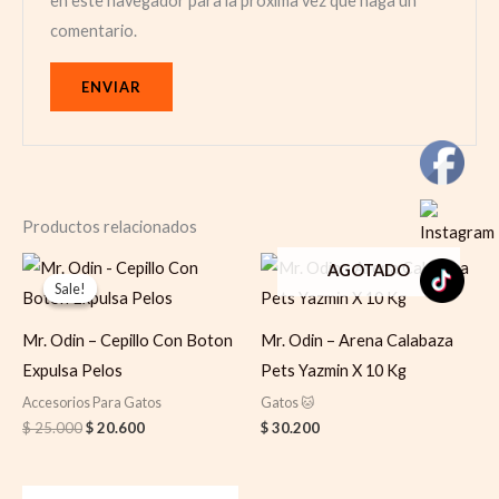
en este navegador para la próxima vez que haga un
comentario.
Productos relacionados
Original
Current
AGOTADO
price
price
Sale!
Sale!
was:
is:
$ 25.000.
$ 20.600.
Mr. Odin – Cepillo Con Boton
Mr. Odin – Arena Calabaza
Expulsa Pelos
Pets Yazmin X 10 Kg
Accesorios Para Gatos
Gatos 🐱
$
25.000
$
20.600
$
30.200