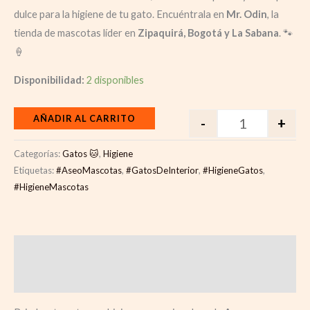
dulce para la higiene de tu gato. Encuéntrala en
Mr. Odin
, la
tienda de mascotas líder en
Zipaquirá, Bogotá y La Sabana
. 🐾
🍦
Disponibilidad:
2 disponibles
AÑADIR AL CARRITO
-
+
Categorías:
Gatos 🐱
,
Higiene
Etiquetas:
#AseoMascotas
,
#GatosDeInterior
,
#HigieneGatos
,
#HigieneMascotas
Descripción
Valoraciones (0)