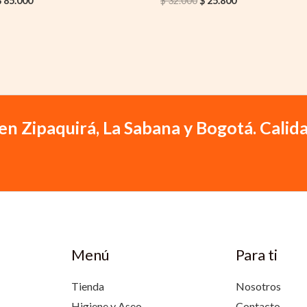
$
85.000
$
32.000
$
25.800
en Zipaquirá, La Sabana y Bogotá. Calida
Menú
Para ti
Tienda
Nosotros
Higiene y Aseo
Contacto