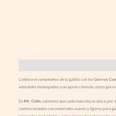
Descripción
Valoraciones (0)
Celebra el cumpleaños de tu gatito con los
Gorros Cum
adorables estampados y un ajuste cómodo, estos gorros s
En
Mr. Odin
, sabemos que cada mascota es única, por
confeccionados con materiales suaves y ligeros para gara
momentos inolvidables, estos gorros transformarán cua