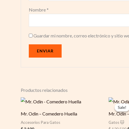
Nombre
*
Guardar mi nombre, correo electrónico y sitio w
Productos relacionados
O
p
Sale!
Sale!
Mr. Odin – Comedero Huella
Mr. Odin 
$
Accesorios Para Gatos
Gatos 🐱