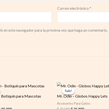
Correo electrónico
*
eb en este navegador para la próxima vez que haga un comentario.
riginal
Current
Original
Current
rice
price
price
price
Sale!
Sale!
was:
is:
was:
is:
– Botiquín para Mascotas
Mr. Odin – Globos Happy Lets
 130.500.
$ 85.000.
$ 32.000.
$ 25.800.
Accesorios Para Gatos