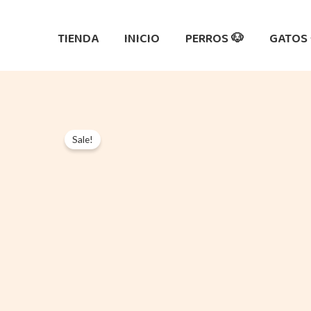
Ir
al
TIENDA
INICIO
PERROS 🐶
GATOS 
contenido
Sale!