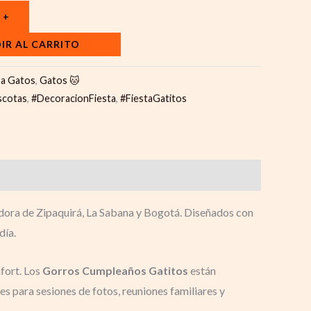
+
IR AL CARRITO
ra Gatos
,
Gatos 🐱
scotas
,
#DecoracionFiesta
,
#FiestaGatitos
adora de Zipaquirá, La Sabana y Bogotá. Diseñados con
día.
fort. Los
Gorros Cumpleaños Gatitos
están
es para sesiones de fotos, reuniones familiares y