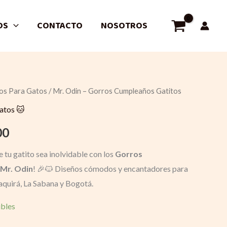
OS
CONTACTO
NOSOTROS
os Para Gatos
/ Mr. Odin – Gorros Cumpleaños Gatitos
l
Current
atos 🐱
price
00
is:
 tu gatito sea inolvidable con los
Gorros
0.
$ 10.300.
Mr. Odin
! 🎉🐱 Diseños cómodos y encantadores para
aquirá, La Sabana y Bogotá.
ibles