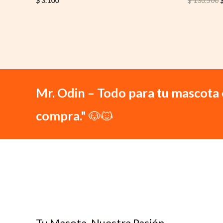
$
3.100
$
130.500
Mr. Odin – Todo para tu mascota 
compra."
🐶🐱
Tu Masota, Nuestra Pasión.