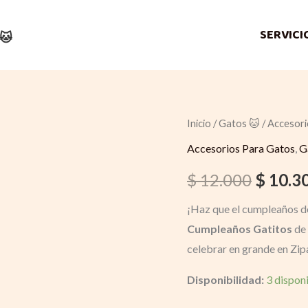
SERVICI
🐱
Inicio
/
Gatos 🐱
Quantity
/
Accesori
Origina
Accesorios Para Gatos
,
G
price
$
12.000
$
10.3
was:
¡Haz que el cumpleaños de
$ 12.00
Cumpleaños Gatitos
de
celebrar en grande en Zip
Disponibilidad:
3 dispon