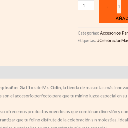
1
-
AÑAD
Categorías:
Accesorios Pa
Etiquetas:
#CelebracionMa
pleaños Gatitos
de
Mr. Odin
, la tienda de mascotas más innov
on el accesorio perfecto para que tu minino luzca especial en su 
 eso ofrecemos productos novedosos que combinan diversión y con
ntizar que tu felino disfrute de la celebración sin molestias. Ideal
lquier cumpleaños en una experiencia aún más especial.