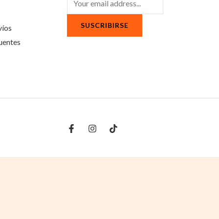
SUSCRIBIRSE
víos
uentes