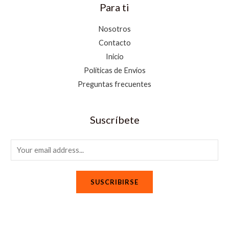
Para ti
Nosotros
Contacto
Inicio
Políticas de Envíos
Preguntas frecuentes
Suscríbete
E
m
a
SUSCRIBIRSE
i
l
*