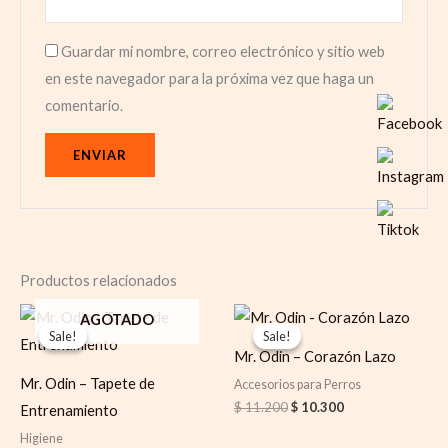
Guardar mi nombre, correo electrónico y sitio web
en este navegador para la próxima vez que haga un
comentario.
Productos relacionados
Original
Current
Original
Current
AGOTADO
price
price
price
price
Sale!
Sale!
Sale!
Sale!
was:
is:
was:
is:
Mr. Odin – Corazón Lazo
$ 25.800.
$ 20.000.
$ 11.200.
$ 10.300.
Mr. Odin – Tapete de
Accesorios para Perros
$
11.200
$
10.300
Entrenamiento
Higiene