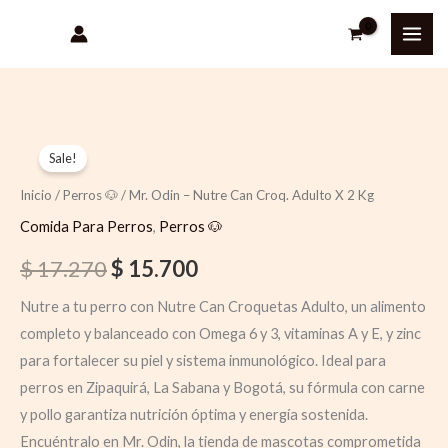
Ir
al
contenido
Quantity
Original
Current
Sale!
price
price
Inicio
/
Perros 🐶
/ Mr. Odin – Nutre Can Croq. Adulto X 2 Kg
was:
is:
Comida Para Perros
,
Perros 🐶
$ 17.270.
$ 15.700.
$
17.270
$
15.700
Nutre a tu perro con Nutre Can Croquetas Adulto, un alimento
completo y balanceado con Omega 6 y 3, vitaminas A y E, y zinc
para fortalecer su piel y sistema inmunológico. Ideal para
perros en Zipaquirá, La Sabana y Bogotá, su fórmula con carne
y pollo garantiza nutrición óptima y energía sostenida.
Encuéntralo en Mr. Odin, la tienda de mascotas comprometida