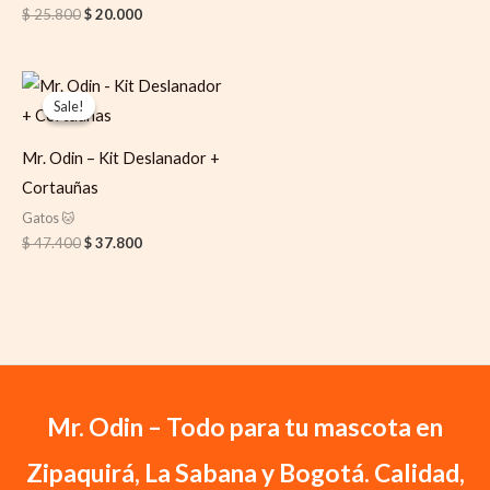
$
25.800
$
20.000
Original
Current
price
price
Sale!
Sale!
was:
is:
$ 47.400.
$ 37.800.
Mr. Odin – Kit Deslanador +
Cortauñas
Gatos 🐱
$
47.400
$
37.800
Mr. Odin – Todo para tu mascota en
Zipaquirá, La Sabana y Bogotá. Calidad,