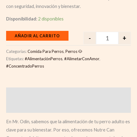
con seguridad, innovación y bienestar.
Disponibilidad:
2 disponibles
AÑADIR AL CARRITO
-
+
Categorías:
Comida Para Perros
,
Perros 🐶
Etiquetas:
#AlimentaciónPerros
,
#AlimetarConAmor
,
#ConcentradoPerros
Descripción
Valoraciones (0)
En Mr. Odin, sabemos que la alimentación de tu perro adulto es
clave para su bienestar. Por eso, ofrecemos Nutre Can