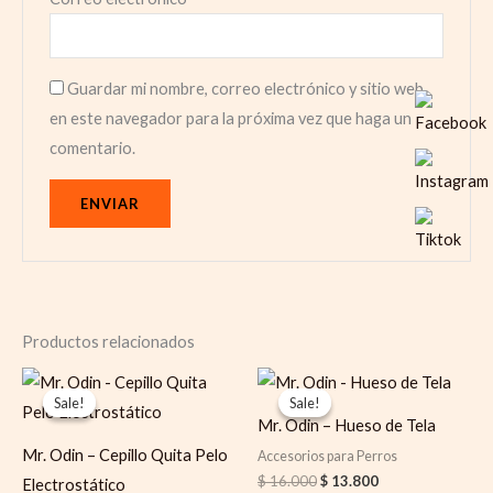
Guardar mi nombre, correo electrónico y sitio web
en este navegador para la próxima vez que haga un
comentario.
Productos relacionados
Original
Current
Original
Current
price
price
price
price
Sale!
Sale!
Sale!
Sale!
was:
is:
was:
is:
Mr. Odin – Hueso de Tela
$ 16.000.
$ 12.000.
$ 16.000.
$ 13.800.
Mr. Odin – Cepillo Quita Pelo
Accesorios para Perros
$
16.000
$
13.800
Electrostático