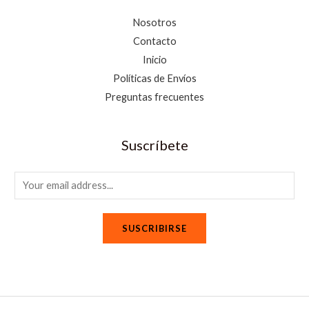
Nosotros
Contacto
Inicio
Políticas de Envíos
Preguntas frecuentes
Suscríbete
E
m
a
SUSCRIBIRSE
i
l
*