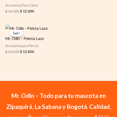
Accesorios Para Gatos
$
16.000
$
12.000
Original
Current
price
price
Sale!
Sale!
was:
is:
Mr. Odin – Pelota Lazo
$ 23.600.
$ 13.800.
Accesorios para Perros
$
23.600
$
13.800
Mr. Odin – Todo para tu mascota en
Zipaquirá, La Sabana y Bogotá. Calidad,