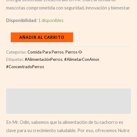
mascotas comprometida con seguridad, innovación y bienestar.
Disponibilidad:
1 disponibles
AÑADIR AL CARRITO
Categorías:
Comida Para Perros
,
Perros 🐶
Etiquetas:
#AlimentaciónPerros
,
#AlimetarConAmor
,
#ConcentradoPerros
Descripción
Valoraciones (0)
En Mr. Odin, sabemos que la alimentación de tu cachorro es
clave para su crecimiento saludable. Por eso, ofrecemos Nutre