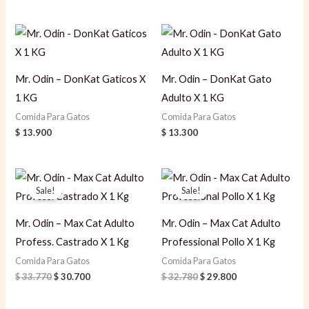
Mr. Odin – DonKat Gaticos X
Mr. Odin – DonKat Gato
1 KG
Adulto X 1 KG
Comida Para Gatos
Comida Para Gatos
$
13.900
$
13.300
Original
Current
Original
Current
price
price
price
price
Sale!
Sale!
was:
is:
was:
is:
$ 33.770.
$ 30.700.
$ 32.780.
$ 29.800.
Mr. Odin – Max Cat Adulto
Mr. Odin – Max Cat Adulto
Profess. Castrado X 1 Kg
Professional Pollo X 1 Kg
Comida Para Gatos
Comida Para Gatos
$
33.770
$
30.700
$
32.780
$
29.800