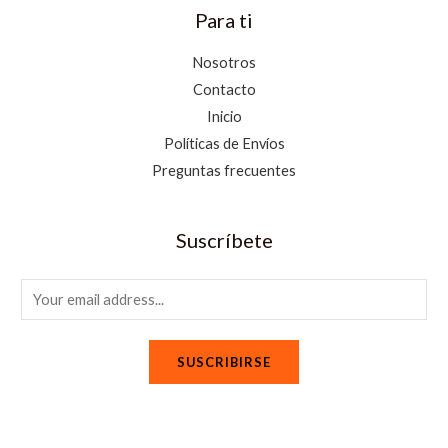
Para ti
Nosotros
Contacto
Inicio
Políticas de Envíos
Preguntas frecuentes
Suscríbete
E
m
a
SUSCRIBIRSE
i
l
*