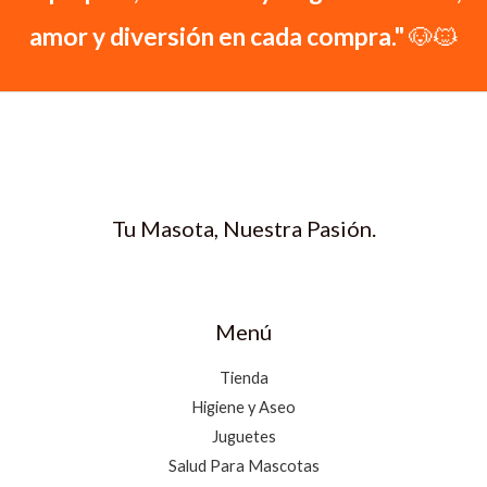
a
:
.
1
amor y diversión en cada compra."
🐶🐱
s
$
3
.
:
4
1
$
1
.
0
1
2
0
1
0
0
.
2
.
0
1
0
.
.
0
0
0
Tu Masota, Nuestra Pasión.
0
.
0
.
Menú
Tienda
Higiene y Aseo
Juguetes
Salud Para Mascotas