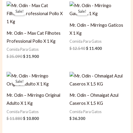
Original
Current
Original
Current
price
price
price
price
Sale!
Sale!
was:
is:
was:
is:
$ 35.090.
$ 31.900.
$ 12.540.
$ 11.400.
Mr. Odin – Mirringo Gaticos
Mr. Odin – Max Cat Filhotes
X 1 Kg
Professional Pollo X 1 Kg
Comida Para Gatos
$
12.540
$
11.400
Comida Para Gatos
$
35.090
$
31.900
Original
Current
price
price
Sale!
was:
is:
$ 11.880.
$ 10.800.
Mr. Odin – Mirringo Original
Mr. Odin – Ohmaigat Azul
Adulto X 1 Kg
Caseros X 1.5 KG
Comida Para Gatos
Comida Para Gatos
$
11.880
$
10.800
$
36.300