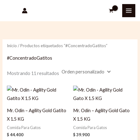
Ir
P
P
al
r
r
contenido
e
e
c
c
i
i
Inicio
/ Productos etiquetados “#ConcentradoGatitos”
o
o
#ConcentradoGatitos
m
m
í
á
Mostrando 11 resultados
n
x
i
i
m
m
o
o
Mr. Odin – Agility Gold Gatito
Mr. Odin – Agility Gold Gato
X 1.5 KG
X 1.5 KG
Comida Para Gatos
Comida Para Gatos
$
44.400
$
39.900