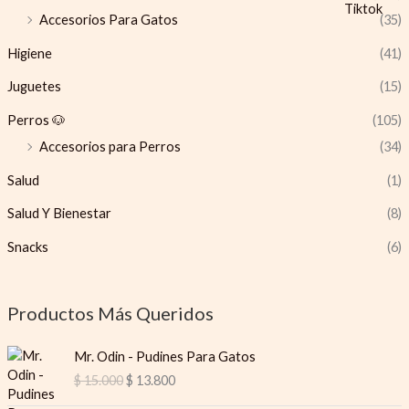
Accesorios Para Gatos
(35)
Higiene
(41)
Juguetes
(15)
Perros 🐶
(105)
Accesorios para Perros
(34)
Salud
(1)
Salud Y Bienestar
(8)
Snacks
(6)
Productos Más Queridos
O
C
Mr. Odin - Pudines Para Gatos
r
u
$
15.000
$
13.800
i
r
g
r