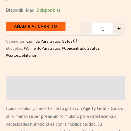
Disponibilidad:
2 disponibles
AÑADIR AL CARRITO
-
+
Categorías:
Comida Para Gatos
,
Gatos 🐱
Etiquetas:
#AlimentoParaGatos
,
#ConcentradoGatitos
,
#GatosDeInterior
Descripción
Valoraciones (0)
Cuida la salud y bienestar de tu gato con
Agility Gold – Gatos
,
un alimento
súper premium
formulado para satisfacer sus
necesidades nutricionales con la máxima calidad. Su