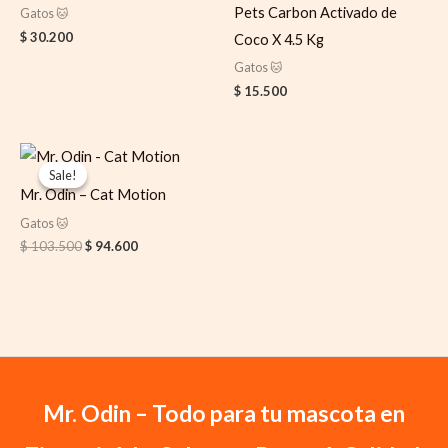
Pets Carbon Activado de
Gatos 🐱
$
30.200
Coco X 4.5 Kg
Gatos 🐱
$
15.500
Original
Current
price
price
Sale!
Sale!
was:
is:
Mr. Odin – Cat Motion
$ 103.500.
$ 94.600.
Gatos 🐱
$
103.500
$
94.600
Mr. Odin – Todo para tu mascota en