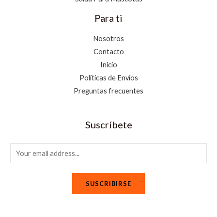
Para ti
Nosotros
Contacto
Inicio
Políticas de Envíos
Preguntas frecuentes
Suscríbete
E
m
a
SUSCRIBIRSE
i
l
*