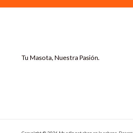
Tu Masota, Nuestra Pasión.
Copyright © 2026 Mr odin pet shop en la sabana. Desarr