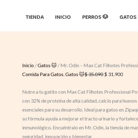
Ir
Quantity
Original
Original
Curren
Curre
Sale!
Sale!
Sale!
al
price
price
price
price
TIENDA
INICIO
PERROS 🐶
GATOS 
contenido
was:
was:
is:
is:
$ 35.090.
$ 38.000.
$ 31.90
$ 27.5
Inicio
/
Gatos 🐱
/ Mr. Odin – Max Cat Filhotes Professi
Comida Para Gatos
,
Gatos 🐱
$
35.090
$
31.900
Nutre a tu gatito con Max Cat Filhotes Professional Po
con 32% de proteína de alta calidad, calcio para huesos
esenciales para su desarrollo. Ideal para gatos en Zipaq
su fórmula ayuda a mejorar el tracto urinario y fortalece
inmunológico. Encuéntralo en Mr. Odin, la tienda de 
seguridad, innovación y bienestar