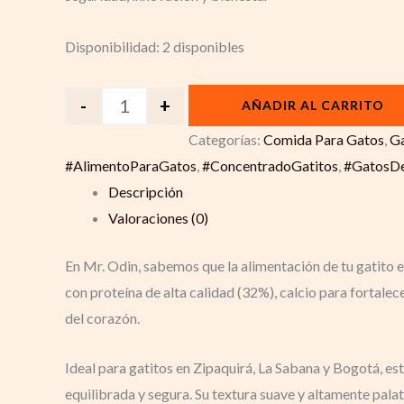
Disponibilidad:
2 disponibles
-
+
AÑADIR AL CARRITO
Categorías:
Comida Para Gatos
,
Ga
#AlimentoParaGatos
,
#ConcentradoGatitos
,
#GatosDe
Descripción
Valoraciones (0)
En Mr. Odin, sabemos que la alimentación de tu gatito 
con proteína de alta calidad (32%), calcio para fortale
del corazón.
Ideal para gatitos en Zipaquirá, La Sabana y Bogotá, est
equilibrada y segura. Su textura suave y altamente pala