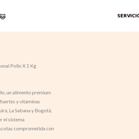
t
nt
SERVICI
🐱
0.
00.
onal Pollo X 1 Kg
llo, un alimento premium
 fuertes y vitaminas
uirá, La Sabana y Bogotá,
r el sistema
mascotas comprometida con