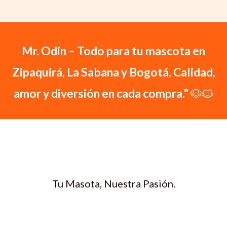
Mr. Odin – Todo para tu mascota en
Zipaquirá, La Sabana y Bogotá. Calidad,
amor y diversión en cada compra."
🐶🐱
Tu Masota, Nuestra Pasión.