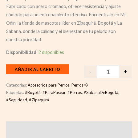
Fabricado con acero cromado, ofrece resistencia y ajuste
cómodo para un entrenamiento efectivo. Encuéntralo en Mr.
Odin, la tienda de mascotas líder en Zipaquirá, Bogotá y La
Sabana, donde la calidad y el bienestar de tu peludo son
nuestra prioridad.
Disponibilidad:
2 disponibles
AÑADIR AL CARRITO
-
+
Categorías:
Accesorios para Perros
,
Perros 🐶
Etiquetas:
#Bogotá
,
#ParaPasear
,
#Perros
,
#SabanaDeBogotá
,
#Seguridad
,
#Zipaquirá
Descripción