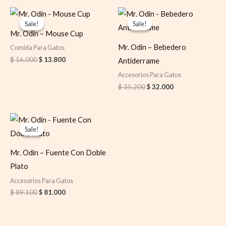
Original
Current
Original
Current
price
price
price
price
Sale!
Sale!
Sale!
Sale!
was:
is:
was:
is:
Mr. Odin – Mouse Cup
$ 16.000.
$ 13.800.
$ 35.200.
$ 32.000.
Mr. Odin – Bebedero
Comida Para Gatos
$
16.000
$
13.800
Antiderrame
Accesorios Para Gatos
$
35.200
$
32.000
Original
Current
price
price
Sale!
Sale!
was:
is:
$ 89.100.
$ 81.000.
Mr. Odin – Fuente Con Doble
Plato
Accesorios Para Gatos
$
89.100
$
81.000