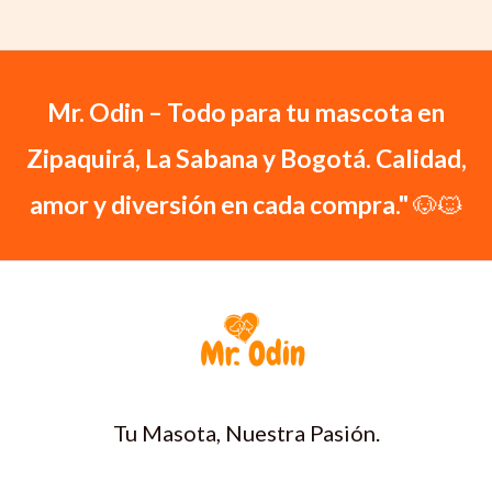
Mr. Odin – Todo para tu mascota en
Zipaquirá, La Sabana y Bogotá. Calidad,
amor y diversión en cada compra."
🐶🐱
Tu Masota, Nuestra Pasión.