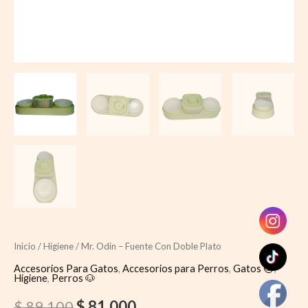
Inicio
/
Higiene
/ Mr. Odin – Fuente Con Doble Plato
Accesorios Para Gatos
,
Accesorios para Perros
,
Gatos 🐱
,
Higiene
,
Perros 🐶
$
89.100
$
81.000