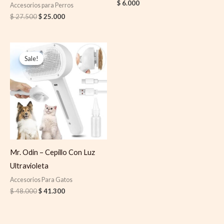
$
6.000
Accesorios para Perros
$
27.500
$
25.000
Original
Current
price
price
Sale!
Sale!
was:
is:
$ 48.000.
$ 41.300.
Mr. Odin – Cepillo Con Luz
Ultravioleta
Accesorios Para Gatos
$
48.000
$
41.300