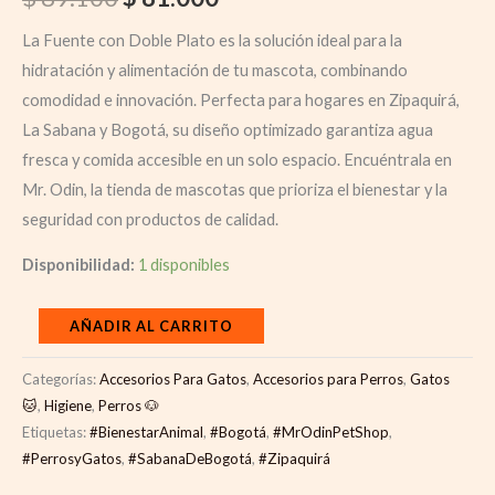
La Fuente con Doble Plato es la solución ideal para la
hidratación y alimentación de tu mascota, combinando
comodidad e innovación. Perfecta para hogares en Zipaquirá,
La Sabana y Bogotá, su diseño optimizado garantiza agua
fresca y comida accesible en un solo espacio. Encuéntrala en
Mr. Odin, la tienda de mascotas que prioriza el bienestar y la
seguridad con productos de calidad.
Disponibilidad:
1 disponibles
AÑADIR AL CARRITO
Categorías:
Accesorios Para Gatos
,
Accesorios para Perros
,
Gatos
🐱
,
Higiene
,
Perros 🐶
Etiquetas:
#BienestarAnimal
,
#Bogotá
,
#MrOdinPetShop
,
#PerrosyGatos
,
#SabanaDeBogotá
,
#Zipaquirá