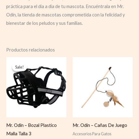
práctica para el día a día de tu mascota. Encuéntrala en Mr.
Odin, la tienda de mascotas comprometida con la felicidad y
bienestar de los peludos y sus familias.
Productos relacionados
Original
Current
price
price
Sale!
Sale!
was:
is:
$ 27.500.
$ 25.000.
Mr. Odin – Bozal Plastico
Mr. Odin – Cañas De Juego
Malla Talla 3
Accesorios Para Gatos