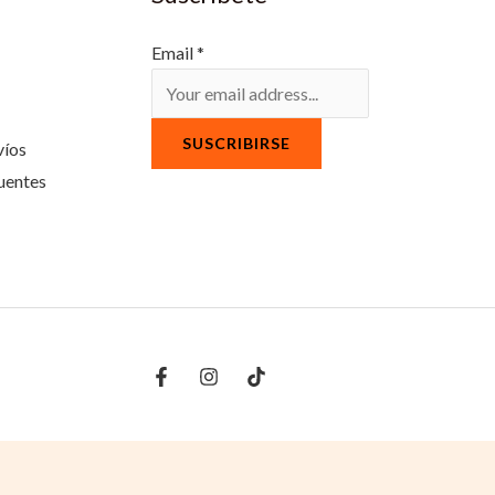
Email
*
SUSCRIBIRSE
víos
uentes