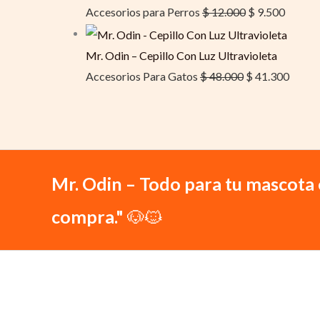
Accesorios para Perros
$
12.000
$
9.500
Mr. Odin – Cepillo Con Luz Ultravioleta
Accesorios Para Gatos
$
48.000
$
41.300
Mr. Odin – Todo para tu mascota 
compra."
🐶🐱