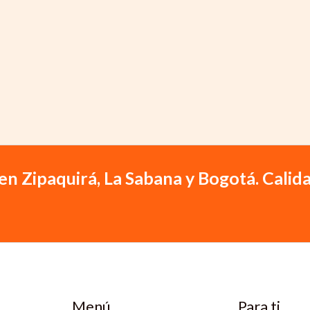
en Zipaquirá, La Sabana y Bogotá. Calida
Menú
Para ti