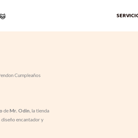
nt
nt
nt
ent
SERVICI
🐱
00.
00.
000.
00.
 Pendon Cumpleaños
o
de
Mr. Odin
, la tienda
n diseño encantador y