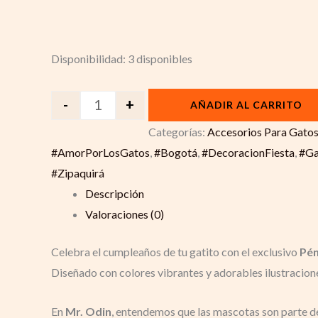
Disponibilidad:
3 disponibles
-
+
AÑADIR AL CARRITO
Categorías:
Accesorios Para Gato
#AmorPorLosGatos
,
#Bogotá
,
#DecoracionFiesta
,
#Ga
#Zipaquirá
Descripción
Valoraciones (0)
Celebra el cumpleaños de tu gatito con el exclusivo
Pén
Diseñado con colores vibrantes y adorables ilustraciones
En
Mr. Odin
, entendemos que las mascotas son parte de