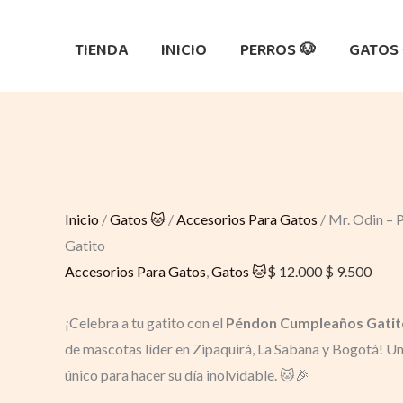
Ir
Quantity
Original
Original
Original
Original
Curre
Curre
Curre
Curr
Sale!
Sale!
Sale!
Sale!
Sale!
Sale!
Sale!
al
price
price
price
price
price
price
price
price
TIENDA
INICIO
PERROS 🐶
GATOS 
contenido
was:
was:
was:
was:
is:
is:
is:
is:
$ 98.000.
$ 48.000.
$ 27.500.
$ 12.000.
$ 86.0
$ 41.3
$ 25.
$ 9.5
Inicio
/
Gatos 🐱
/
Accesorios Para Gatos
/ Mr. Odin –
Gatito
Accesorios Para Gatos
,
Gatos 🐱
$
12.000
$
9.500
¡Celebra a tu gatito con el
Péndon Cumpleaños Gatit
de mascotas líder en Zipaquirá, La Sabana y Bogotá! U
único para hacer su día inolvidable. 🐱🎉