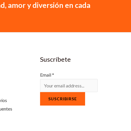
d, amor y diversión en cada
Suscríbete
Email
*
SUSCRIBIRSE
víos
uentes