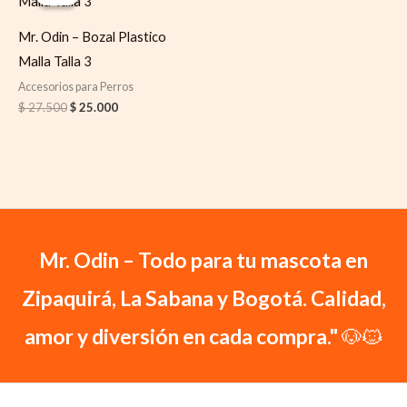
was:
is:
$ 27.500.
$ 25.000.
Mr. Odin – Bozal Plastico
Malla Talla 3
Accesorios para Perros
$
27.500
$
25.000
Mr. Odin – Todo para tu mascota en
Zipaquirá, La Sabana y Bogotá. Calidad,
amor y diversión en cada compra."
🐶🐱