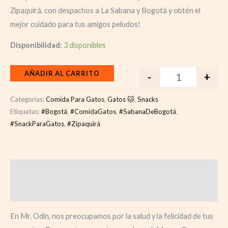
Zipaquirá, con despachos a La Sabana y Bogotá y obtén el
mejor cuidado para tus amigos peludos!
Disponibilidad:
3 disponibles
AÑADIR AL CARRITO
-
+
Categorías:
Comida Para Gatos
,
Gatos 🐱
,
Snacks
Etiquetas:
#Bogotá
,
#ComidaGatos
,
#SabanaDeBogotá
,
#SnackParaGatos
,
#Zipaquirá
Descripción
Valoraciones (0)
En Mr. Odin, nos preocupamos por la salud y la felicidad de tus