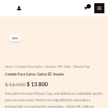
Ir
al
contenido
Quantity
Original
Current
Sale!
price
price
was:
is:
$ 16.000.
$ 13.800.
Inicio
/
Comida Para Gatos
/
Snacks
/ Mr. Odin – Mouse Cup
Comida Para Gatos
,
Gatos 🐱
,
Snacks
$
16.000
$
13.800
Descubre el snack Mouse Cup, una deliciosa y saludable opción
para tus mascotas. Hecho con ingredientes naturales y
enriquecido con nutrientes esenciales. ¡Visita Mr. Odin en