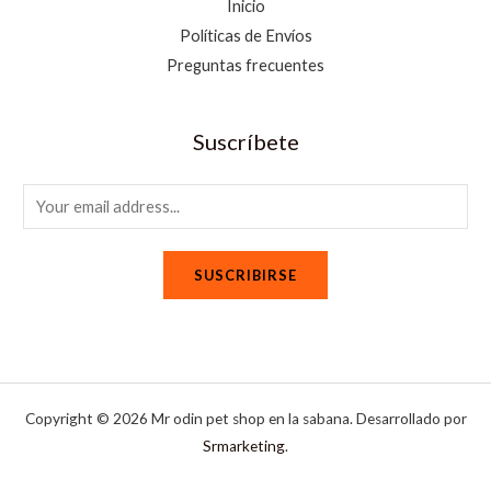
Inicio
Políticas de Envíos
Preguntas frecuentes
Suscríbete
E
m
a
SUSCRIBIRSE
i
l
*
Copyright © 2026 Mr odin pet shop en la sabana. Desarrollado por
Srmarketing
.